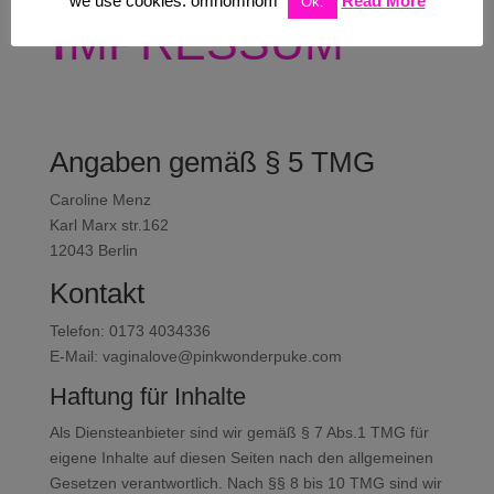
we use cookies. omnomnom
Read More
Ok.
Impressum
Angaben gemäß § 5 TMG
Caroline Menz
Karl Marx str.162
12043 Berlin
Kontakt
Telefon: 0173 4034336
E-Mail: vaginalove@pinkwonderpuke.com
Haftung für Inhalte
Als Diensteanbieter sind wir gemäß § 7 Abs.1 TMG für
eigene Inhalte auf diesen Seiten nach den allgemeinen
Gesetzen verantwortlich. Nach §§ 8 bis 10 TMG sind wir