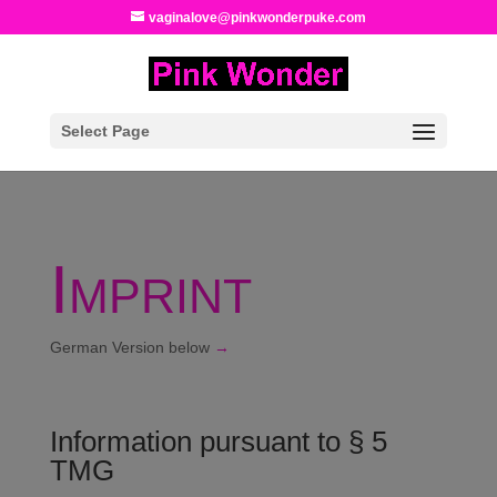
vaginalove@pinkwonderpuke.com
Select Page
Imprint
German Version below
→
Information pursuant to § 5
TMG