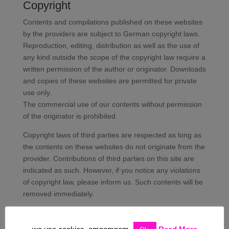
Copyright
Contents and compilations published on these websites
by the providers are subject to German copyright laws.
Reproduction, editing, distribution as well as the use of
any kind outside the scope of the copyright law require a
written permission of the author or originator. Downloads
and copies of these websites are permitted for private
use only.
The commercial use of our contents without permission
of the originator is prohibited.
Copyright laws of third parties are respected as long as
the contents on these websites do not originate from the
provider. Contributions of third parties on this site are
indicated as such. However, if you notice any violations
of copyright law, please inform us. Such contents will be
removed immediately.